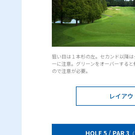
狙い目は１本杉の左。セカンド以降は
ーに注意。グリーンをオーバーすると
ので注意が必要。
レイアウ
HOLE 5 / PAR 3
（