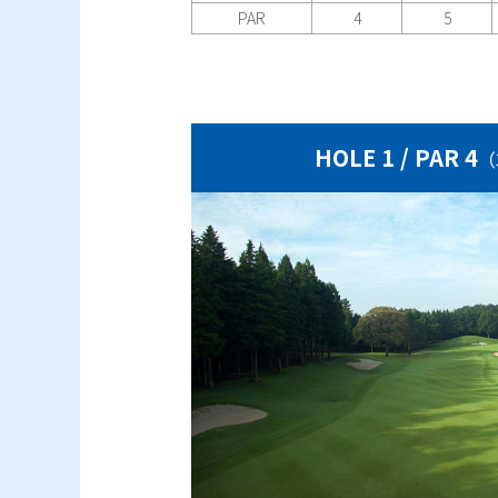
PAR
4
5
HOLE 1 / PAR 4
（