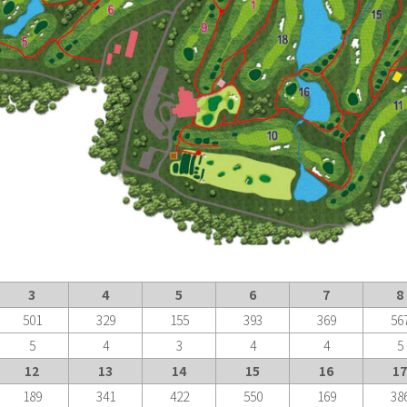
3
4
5
6
7
8
501
329
155
393
369
56
5
4
3
4
4
5
12
13
14
15
16
17
189
341
422
550
169
38