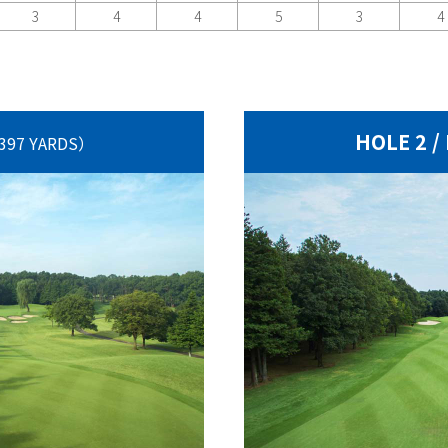
3
4
4
5
3
4
HOLE 2 /
397 YARDS）