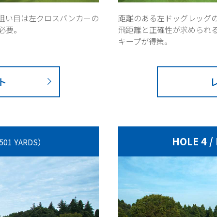
狙い目は左クロスバンカーの
距離のある左ドッグレッグの
必要。
飛距離と正確性が求められ
キープが得策。
ト
HOLE 4 /
501 YARDS）