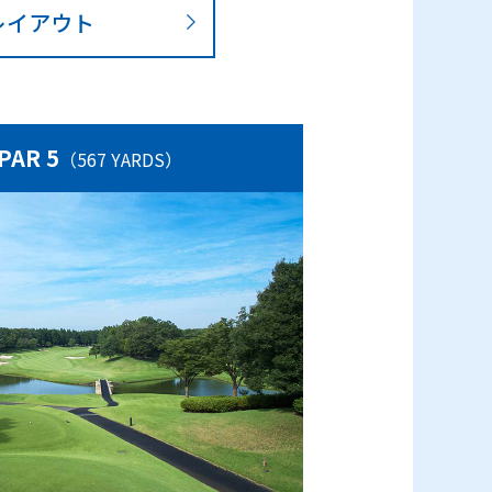
レイアウト
 PAR 5
（567 YARDS）