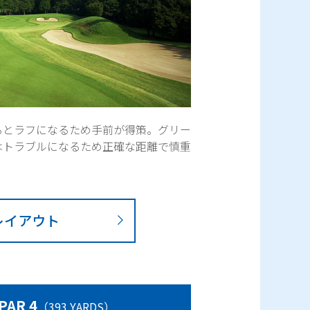
るとラフになるため手前が得策。グリー
はトラブルになるため正確な距離で慎重
レイアウト
 PAR 4
（393 YARDS）