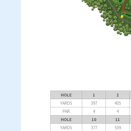
HOLE
1
2
YARDS
397
435
PAR
4
4
HOLE
10
11
YARDS
377
539