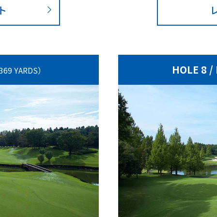
ト
HOLE 8 /
369 YARDS）