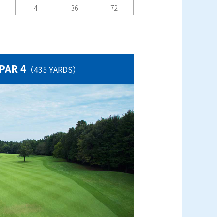
4
36
72
 PAR 4
（435 YARDS）