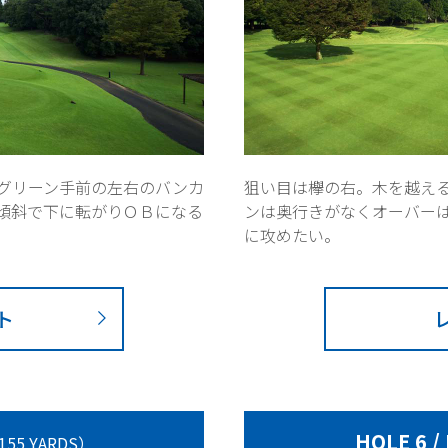
グリーン手前の左右のバンカ
狙い目は欅の右。木を越え
傾斜で下に転がりＯＢになる
ンは奥行きがなくオーバー
に攻めたい。
ト
HOLE 6 /
155 YARDS）