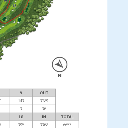
9
OUT
7
143
3289
3
36
18
IN
TOTAL
6
395
3368
6657