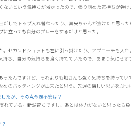
くないという気持ちが強かったので、張り詰めた気持ちが弾け
出だしでトップ入れ替わったり、真央ちゃんが抜けたと思った
プに立っても自分のプレーをするだけと思った。
た。セカンドショットも左に引っ掛けたり、アプロ—チも入れ
気持ち、自分の気持ちを強く持てていたので、あまり気にせず
あったんですけど、それよりも堀さんも強く気持ちを持ってい
攻めのパッティングが出来たと思う。先週の悔しい思いをぶつ
ましたが、その点今週不安は？
は慣れている。新潟育ちですし、あとは体力がないと思ったら
か？